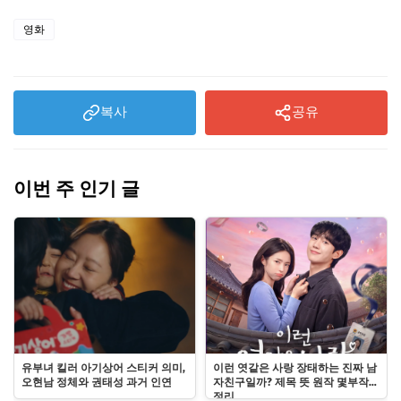
영화
복사
공유
이번 주 인기 글
유부녀 킬러 아기상어 스티커 의미,
이런 엿같은 사랑 장태하는 진짜 남
오현남 정체와 권태성 과거 인연
자친구일까? 제목 뜻 원작 몇부작
정리