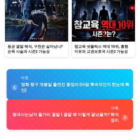
동궁 결말 해석, 구천은 살아났나?
참교육 넷플릭스 역대 10위, 흥행
손목 사슬과 시즌2 가능성
이유와 교권보호국 시즌2 가능성
이전
영화 짱구 개봉일 출연진 총정리 (바람 후속작인지 한눈에 확
인)
다음
왕과사는남자 줄거리 결말 | 결말 왜 이렇게 끝났을까? 해석
정리