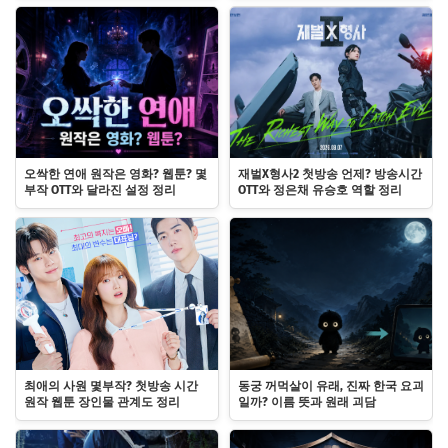
오싹한 연애 원작은 영화? 웹툰? 몇
재벌X형사2 첫방송 언제? 방송시간
부작 OTT와 달라진 설정 정리
OTT와 정은채 유승호 역할 정리
최애의 사원 몇부작? 첫방송 시간
동궁 꺼먹살이 유래, 진짜 한국 요괴
원작 웹툰 장인물 관계도 정리
일까? 이름 뜻과 원래 괴담